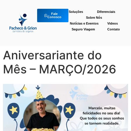
Soluções
Diferenciais
Fale
Conosco
Sobre Nós
Notícias e Eventos
Videos
Seguro Viagem
Contato
Aniversariante do
Mês – MARÇO/2026